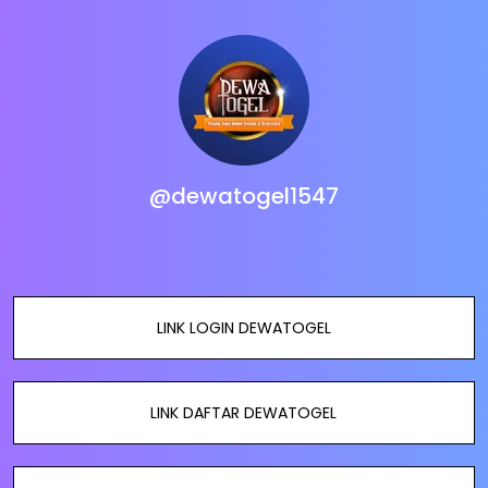
@dewatogel1547
LINK LOGIN DEWATOGEL
LINK DAFTAR DEWATOGEL