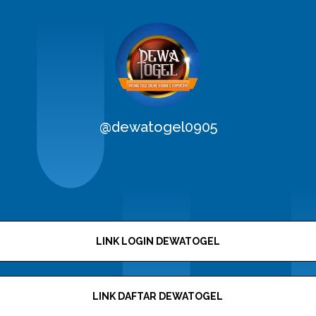
@dewatogel0905
LINK LOGIN DEWATOGEL
LINK DAFTAR DEWATOGEL