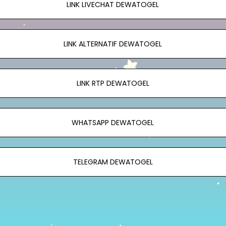
LINK LIVECHAT DEWATOGEL
LINK ALTERNATIF DEWATOGEL
LINK RTP DEWATOGEL
WHATSAPP DEWATOGEL
TELEGRAM DEWATOGEL