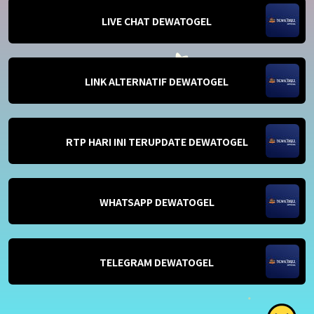
LIVE CHAT DEWATOGEL
LINK ALTERNATIF DEWATOGEL
RTP HARI INI TERUPDATE DEWATOGEL
WHATSAPP DEWATOGEL
TELEGRAM DEWATOGEL