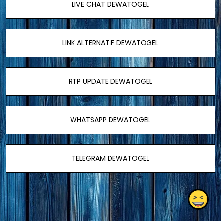
LIVE CHAT DEWATOGEL
LINK ALTERNATIF DEWATOGEL
RTP UPDATE DEWATOGEL
WHATSAPP DEWATOGEL
TELEGRAM DEWATOGEL