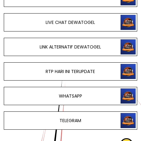
LIVE CHAT DEWATOGEL
LINK ALTERNATIF DEWATOGEL
RTP HARI INI TERUPDATE
WHATSAPP
TELEGRAM