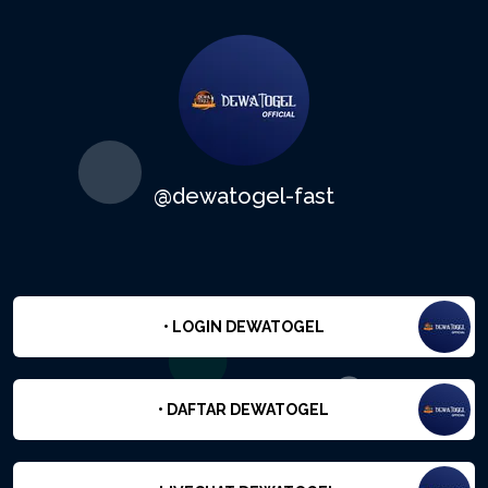
@dewatogel-fast
• LOGIN DEWATOGEL
• DAFTAR DEWATOGEL