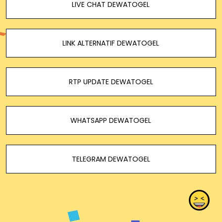
LIVE CHAT DEWATOGEL
LINK ALTERNATIF DEWATOGEL
RTP UPDATE DEWATOGEL
WHATSAPP DEWATOGEL
TELEGRAM DEWATOGEL