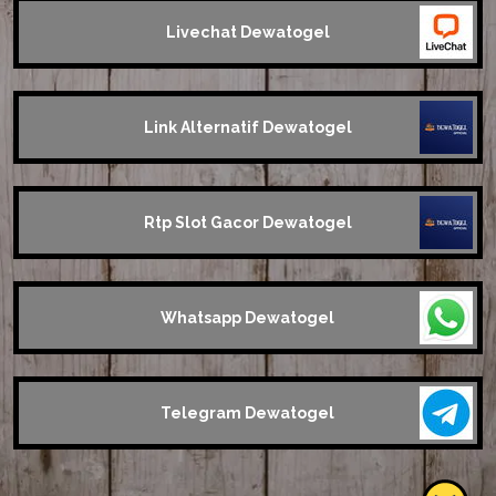
Livechat Dewatogel
Link Alternatif Dewatogel
Rtp Slot Gacor Dewatogel
Whatsapp Dewatogel
Telegram Dewatogel