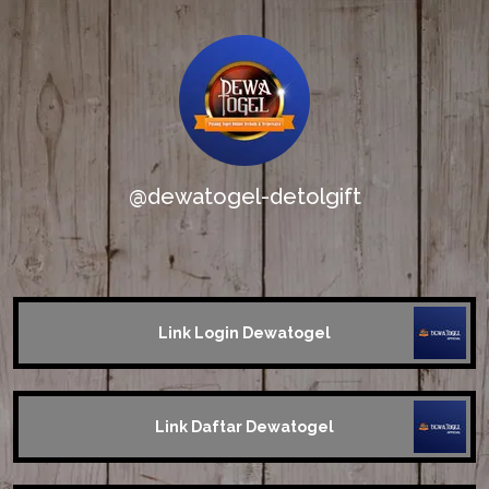
@dewatogel-detolgift
Link Login Dewatogel
Link Daftar Dewatogel