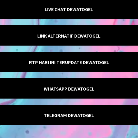
LIVE CHAT DEWATOGEL
LINK ALTERNATIF DEWATOGEL
RTP HARI INI TERUPDATE DEWATOGEL
WHATSAPP DEWATOGEL
TELEGRAM DEWATOGEL