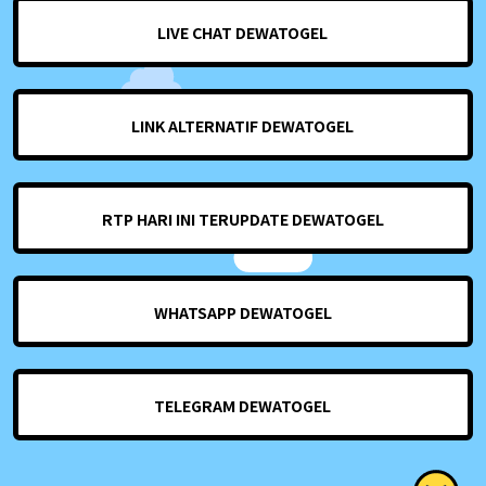
LIVE CHAT DEWATOGEL
LINK ALTERNATIF DEWATOGEL
RTP HARI INI TERUPDATE DEWATOGEL
WHATSAPP DEWATOGEL
TELEGRAM DEWATOGEL