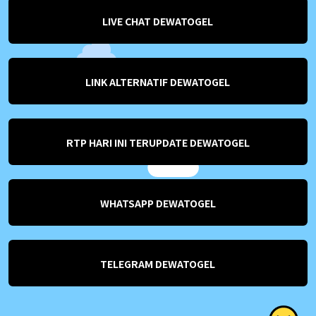
LIVE CHAT DEWATOGEL
LINK ALTERNATIF DEWATOGEL
RTP HARI INI TERUPDATE DEWATOGEL
WHATSAPP DEWATOGEL
TELEGRAM DEWATOGEL