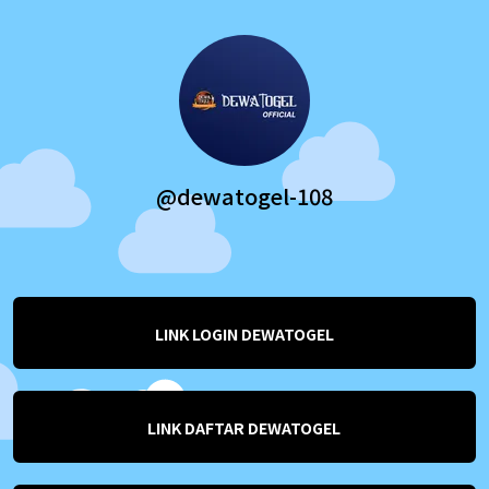
@dewatogel-108
LINK LOGIN DEWATOGEL
LINK DAFTAR DEWATOGEL