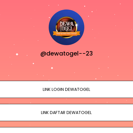
@dewatogel--23
LINK LOGIN DEWATOGEL
LINK DAFTAR DEWATOGEL