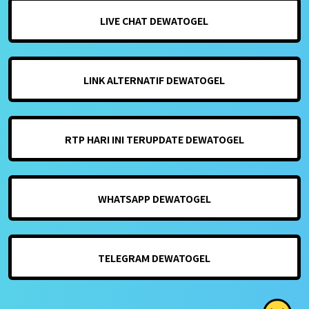
LIVE CHAT DEWATOGEL
LINK ALTERNATIF DEWATOGEL
RTP HARI INI TERUPDATE DEWATOGEL
WHATSAPP DEWATOGEL
TELEGRAM DEWATOGEL