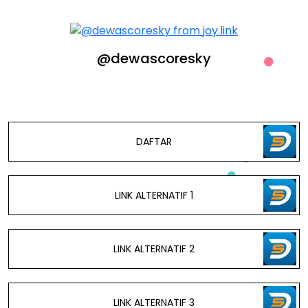
@dewascoresky
DAFTAR
LINK ALTERNATIF 1
LINK ALTERNATIF 2
LINK ALTERNATIF 3