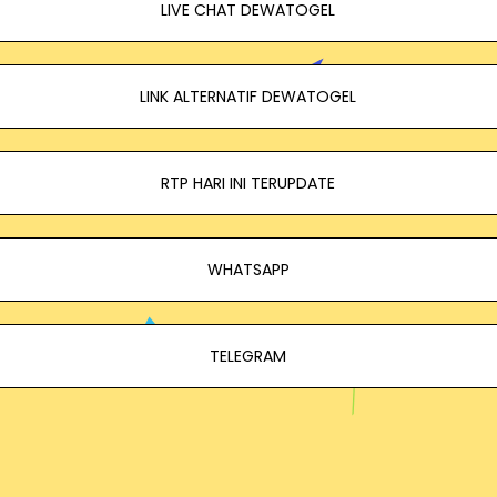
LIVE CHAT DEWATOGEL
LINK ALTERNATIF DEWATOGEL
RTP HARI INI TERUPDATE
WHATSAPP
TELEGRAM