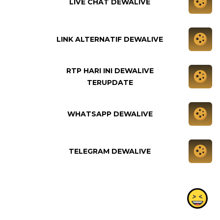
LIVE CHAT DEWALIVE
LINK ALTERNATIF DEWALIVE
RTP HARI INI DEWALIVE
TERUPDATE
WHATSAPP DEWALIVE
TELEGRAM DEWALIVE