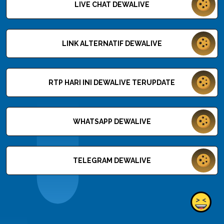
LIVE CHAT DEWALIVE
LINK ALTERNATIF DEWALIVE
RTP HARI INI DEWALIVE TERUPDATE
WHATSAPP DEWALIVE
TELEGRAM DEWALIVE