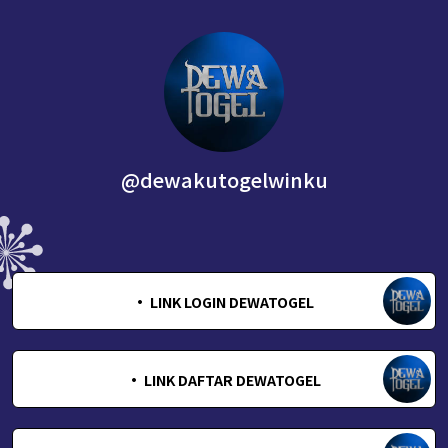
@dewakutogelwinku
• LINK LOGIN DEWATOGEL
• LINK DAFTAR DEWATOGEL