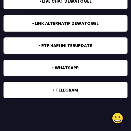
• LIVE CHAT DEWATOGEL
• LINK ALTERNATIF DEWATOGEL
• RTP HARI INI TERUPDATE
• WHATSAPP
• TELEGRAM