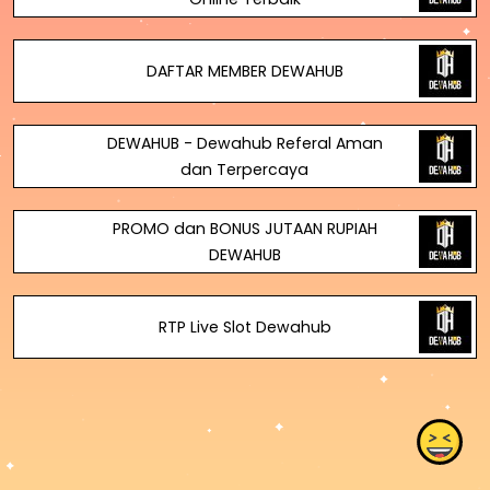
DAFTAR MEMBER DEWAHUB
DEWAHUB - Dewahub Referal Aman
dan Terpercaya
PROMO dan BONUS JUTAAN RUPIAH
DEWAHUB
RTP Live Slot Dewahub