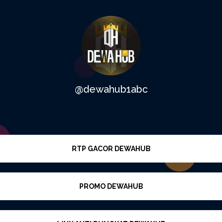
@dewahub1abc
RTP GACOR DEWAHUB
PROMO DEWAHUB