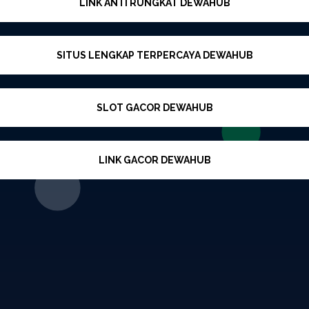
LINK ANTI RUNGKAT DEWAHUB
SITUS LENGKAP TERPERCAYA DEWAHUB
SLOT GACOR DEWAHUB
LINK GACOR DEWAHUB