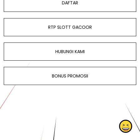
DAFTAR
RTP SLOTT GACOOR
HUBUNGI KAMI
BONUS PROMOSII