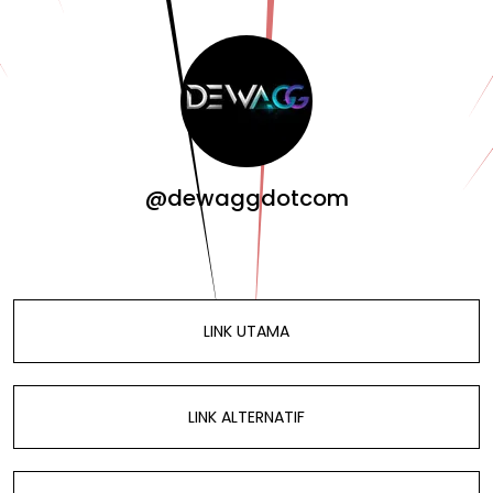
@dewaggdotcom
LINK UTAMA
LINK ALTERNATIF