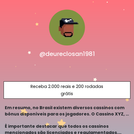
@deureclosan1981
Receba 2.000 reais e 200 rodadas
grátis
Em resumo, no Brasil existem diversos cassinos com
bônus disponíveis para os jogadores. O Cassino XYZ, o
Cassino ABC e o Cassino 123 são apenas algumas das
É importante destacar que todos os cassinos
ótimas opções disponíveis no mercado. Seja v
mencionados são licenciados e regulamentados,