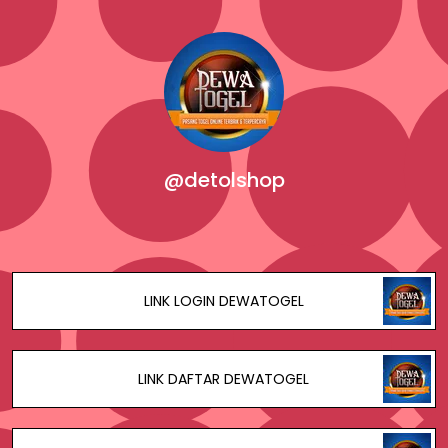
@detolshop
LINK LOGIN DEWATOGEL
LINK DAFTAR DEWATOGEL