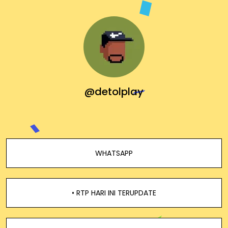
@detolplay
WHATSAPP
• RTP HARI INI TERUPDATE