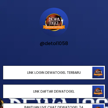
@detol1058
LINK LOGIN DEWATOGEL TERBARU
LINK DAFTAR DEWATOGEL
BANTUAN LIVE CHAT DEWATOGEL 24