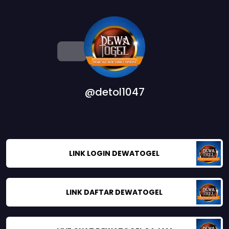
@detol1047
LINK LOGIN DEWATOGEL
LINK DAFTAR DEWATOGEL