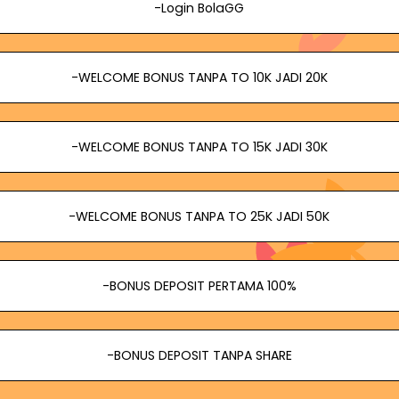
-Login BolaGG
-WELCOME BONUS TANPA TO 10K JADI 20K
-WELCOME BONUS TANPA TO 15K JADI 30K
-WELCOME BONUS TANPA TO 25K JADI 50K
-BONUS DEPOSIT PERTAMA 100%
-BONUS DEPOSIT TANPA SHARE