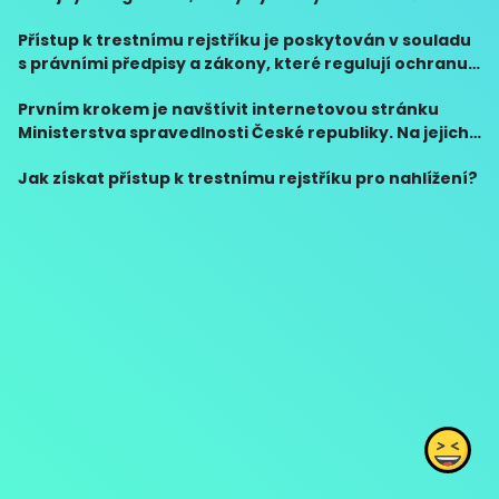
procházet. Přístup k trestnímu rejstříku je upraven
Přístup k trestnímu rejstříku je poskytován v souladu
zákonem a musíte mít oprávnění nebo legální důvod
s právními předpisy a zákony, které regulují ochranu
pr
osobních údajů. Získané informace z trestního
Prvním krokem je navštívit internetovou stránku
rejstříku mohou být použity pouze pro legální ú
Ministerstva spravedlnosti České republiky. Na jejich
stránce najdete sekci týkající se trestního rejstříku a
Jak získat přístup k trestnímu rejstříku pro nahlížení?
nahlížení. Zde budete potřebovat vyplnit ž