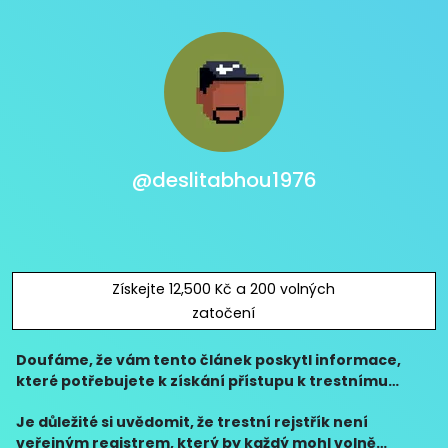
@deslitabhou1976
Získejte 12,500 Kč a 200 volných
zatočení
Doufáme, že vám tento článek poskytl informace,
které potřebujete k získání přístupu k trestnímu
rejstříku pro nahlížení. Pamatujte však, že získané
Je důležité si uvědomit, že trestní rejstřík není
informace musí být v souladu s platnými zákony a po
veřejným registrem, který by každý mohl volně