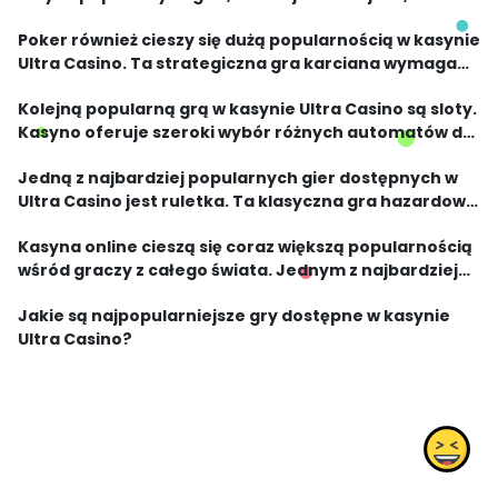
bakarat czy kości. Każda z tych gier ma swoje
Poker również cieszy się dużą popularnością w kasynie
unikalne cechy i przyciąga graczy o różnych
Ultra Casino. Ta strategiczna gra karciana wymaga
preferencjach.
umiejętności, cierpliwości i spostrzegawczości.
Kolejną popularną grą w kasynie Ultra Casino są sloty.
Gracze mogą rozgrywać różne odmiany pokera, taki
Kasyno oferuje szeroki wybór różnych automatów do
gry, które różnią się tematyką, grafiką i
Jedną z najbardziej popularnych gier dostępnych w
funkcjonalnościami. Sloty są bardzo proste w
Ultra Casino jest ruletka. Ta klasyczna gra hazardowa
obsłudze
przyciąga zarówno nowych, jak i doświadczonych
Kasyna online cieszą się coraz większą popularnością
graczy. Ruletka oferuje wiele różnych typów zakła
wśród graczy z całego świata. Jednym z najbardziej
znanych i najbardziej popularnych kasyn online jest
Jakie są najpopularniejsze gry dostępne w kasynie
Ultra Casino. To miejsce, w którym gracze mo
Ultra Casino?