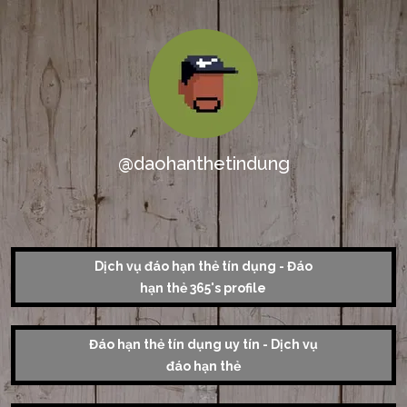
@daohanthetindung
Dịch vụ đáo hạn thẻ tín dụng - Đáo
hạn thẻ 365's profile
Đáo hạn thẻ tín dụng uy tín - Dịch vụ
đáo hạn thẻ