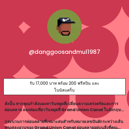
@danggoosandmul1987
รับ 17,000 บาท พร้อม 200 ฟรีสปิน และ
โบนัสแคร็บ
ดังนั้น หากคุณกำลังมองหาวันหยุดที่เปลี่ยนความเคร่งครัดและการ
ผ่อนคลาย ลองท่องเที่ยววันหยุดที่ Grand Union Canal ในอังกฤษ
โอกาสที่จะพบประสบการณ์ที่สุดแสนมีเสน่ห์และมีความหมายซึ่งจะไม่
กระบวนการผ่อนคลายที่เหมาะสมสำหรับหมายเลขปันผักระหว่างเส้น
อาจลืมพลังแรง
ทางสลงอวนของ Grand Union Canal ผ่อนคลายอยู่บนสิ่งที่คุณ