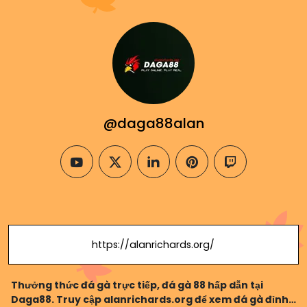
@daga88alan
youtube
twitter
linkedin
pinterest
twitch
https://alanrichards.org/
Thưởng thức đá gà trực tiếp, đá gà 88 hấp dẫn tại
Daga88. Truy cập alanrichards.org để xem đá gà đỉnh