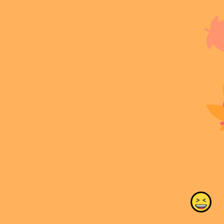
cao, tốc độ nhanh, hình ảnh Full HD. Hashtags :
#DAGA88 #dagatructiep #dagathomo88