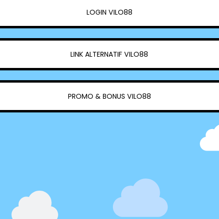
LOGIN VILO88
LINK ALTERNATIF VILO88
PROMO & BONUS VILO88