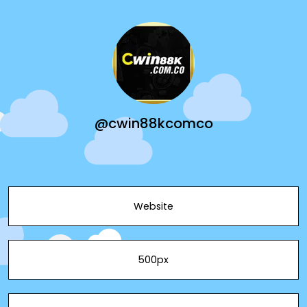
@cwin88kcomco
Website
500px