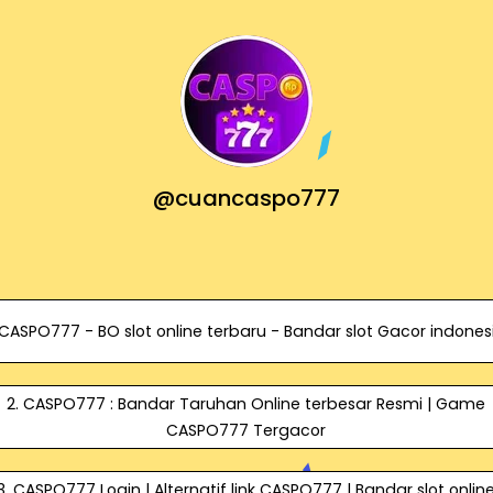
@cuancaspo777
1. CASPO777 - BO slot online terbaru - Bandar slot Gacor indon
2. CASPO777 : Bandar Taruhan Online terbesar Resmi | Game
CASPO777 Tergacor
3. CASPO777 Login | Alternatif link CASPO777 | Bandar slot onlin