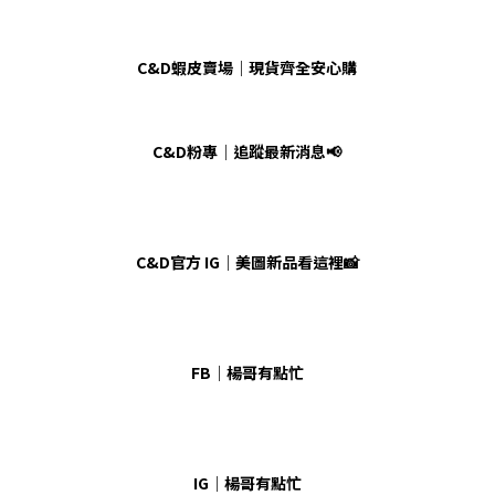
C&D蝦皮賣場｜現貨齊全安心購
C&D粉專｜追蹤最新消息📢
C&D官方 IG｜美圖新品看這裡📸
FB｜楊哥有點忙
IG｜楊哥有點忙