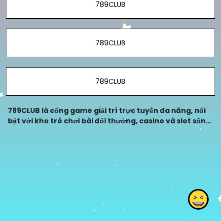
789CLUB
789CLUB
789CLUB
789CLUB là cổng game giải trí trực tuyến đa năng, nổi
bật với kho trò chơi bài đổi thưởng, casino và slot sống
động. Giao diện dễ dùng, bảo mật cao, thanh toán linh
hoạt giúp người chơi yên tâm tham g