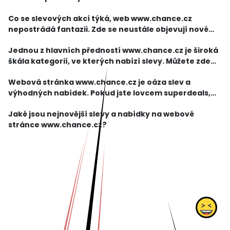
opravdu nepohnete. Pokud jste například milovník
Co se slevových akcí týká, web www.chance.cz
módy, najdete zde slevy na významné značky
nepostrádá fantazii. Zde se neustále objevují nové
oblečení a
akce, slevy a nabídky, které vám ušetří spoustu
Jednou z hlavních předností www.chance.cz je široká
peněz. Můžete si zde procházet nejnovější slevy na
škála kategorií, ve kterých nabízí slevy. Můžete zde
oblíb
najít slevy na oblečení, obuv, elektroniku, kosmetiku,
Webová stránka www.chance.cz je oáza slev a
cestování a mnoho dalšího. Bez ohledu na
výhodných nabídek. Pokud jste lovcem superdeals,
rozhodně se zde vyplatí zapojit. Na této stránce
Jaké jsou nejnovější slevy a nabídky na webové
najdete nejnovější slevy a nabídky, které vás potěší.
stránce www.chance.cz?