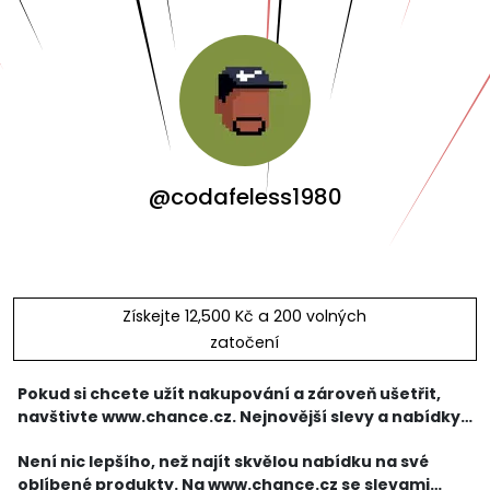
@codafeless1980
Získejte 12,500 Kč a 200 volných
zatočení
Pokud si chcete užít nakupování a zároveň ušetřit,
navštivte www.chance.cz. Nejnovější slevy a nabídky
na této stránce vám poskytnou skvělou příležitost.
Není nic lepšího, než najít skvělou nabídku na své
Nezapomeňte sledovat stránku pravidelně, abyst
oblíbené produkty. Na www.chance.cz se slevami