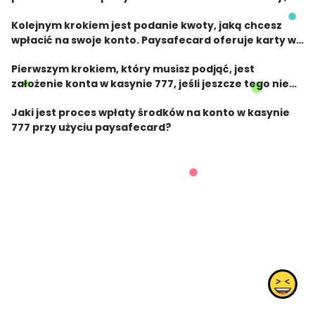
środki powinny być natychmiastowo dostępne na
Kolejnym krokiem jest podanie kwoty, jaką chcesz
twoim koncie w kasynie 777. Pamiętaj, że w przypadku
wpłacić na swoje konto. Paysafecard oferuje karty w
probl
różnych nominałach, więc możesz wybrać tę, która
Pierwszym krokiem, który musisz podjąć, jest
najlepiej odpowiada twoim potrzebom. Następnie, zo
założenie konta w kasynie 777, jeśli jeszcze tego nie
zrobiłeś. Po zalogowaniu się na swoje konto, przejdź
Jaki jest proces wpłaty środków na konto w kasynie
do sekcji wpłat i wybierz paysafecard jako prefe
777 przy użyciu paysafecard?