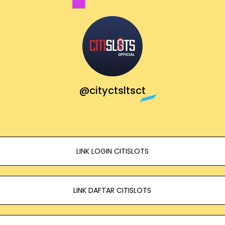
@cityctsltsct
LINK LOGIN CITISLOTS
LINK DAFTAR CITISLOTS