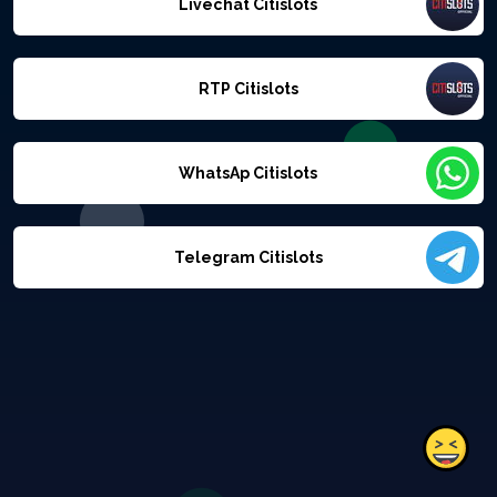
Livechat Citislots
RTP Citislots
WhatsAp Citislots
Telegram Citislots