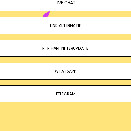
LIVE CHAT
LINK ALTERNATIF
RTP HARI INI TERUPDATE
WHATSAPP
TELEGRAM