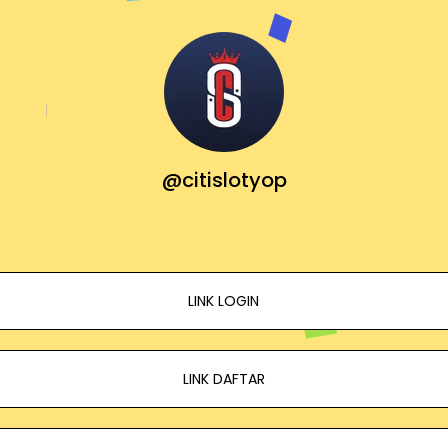
@citislotyop
LINK LOGIN
LINK DAFTAR