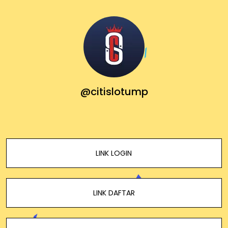
@citislotump
LINK LOGIN
LINK DAFTAR