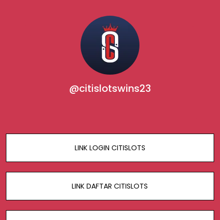
@citislotswins23
LINK LOGIN CITISLOTS
LINK DAFTAR CITISLOTS