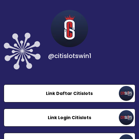
@citislotswin1
Link Daftar Citislots
Link Login Citislots