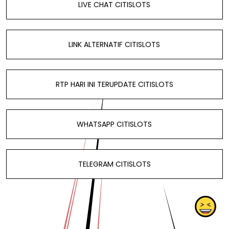
LIVE CHAT CITISLOTS
LINK ALTERNATIF CITISLOTS
RTP HARI INI TERUPDATE CITISLOTS
WHATSAPP CITISLOTS
TELEGRAM CITISLOTS