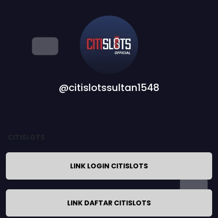
@citislotssultan1548
CITISLOTS
LINK LOGIN CITISLOTS
LINK DAFTAR CITISLOTS