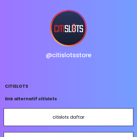
@citislotsstore
CITISLOTS
link alternatif citislots
citislots daftar